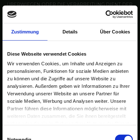
ÜBERWIEGEN ODER DIE VERARBEITUNG DIENT DER
GELTENDMACHUNG, AUSÜBUNG ODER
VERTEIDIGUNG VON RECHTSANSPRÜCHEN
(WIDERSPRUCH NACH ART. 21 ABS. 1 DSGVO).
Zustimmung
Details
Über Cookies
WERDEN IHRE PERSONENBEZOGENEN DATEN
VERARBEITET, UM DIREKTWERBUNG ZU BETREIBEN,
SO HABEN SIE DAS RECHT, JEDERZEIT
WIDERSPRUCH GEGEN DIE VERARBEITUNG SIE
Diese Webseite verwendet Cookies
BETREFFENDER PERSONENBEZOGENER DATEN
Wir verwenden Cookies, um Inhalte und Anzeigen zu
ZUM ZWECKE DERARTIGER WERBUNG EINZULEGEN;
personalisieren, Funktionen für soziale Medien anbieten
DIES GILT AUCH FÜR DAS PROFILING, SOWEIT ES
zu können und die Zugriffe auf unsere Website zu
MIT SOLCHER DIREKTWERBUNG IN VERBINDUNG
analysieren. Außerdem geben wir Informationen zu Ihrer
STEHT. WENN SIE WIDERSPRECHEN, WERDEN IHRE
PERSONENBEZOGENEN DATEN ANSCHLIESSEND
Verwendung unserer Website an unsere Partner für
NICHT MEHR ZUM ZWECKE DER DIREKTWERBUNG
soziale Medien, Werbung und Analysen weiter. Unsere
VERWENDET (WIDERSPRUCH NACH ART. 21 ABS. 2
Partner führen diese Informationen möglicherweise mit
DSGVO).
weiteren Daten zusammen, die Sie ihnen bereitgestellt
haben oder die sie im Rahmen Ihrer Nutzung der Dienste
BESCHWERDE­RECHT BEI DER
gesammelt haben.
Einwilligungsauswahl
ZUSTÄNDIGEN AUFSICHTS­
Notwendig